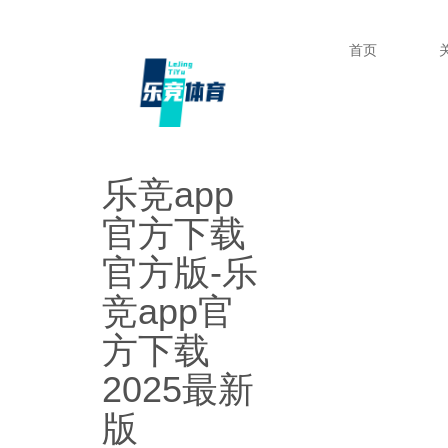
首页
乐竞app
官方下载
官方版-乐
竞app官
方下载
2025最新
版