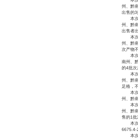
本次共
州、黔南
出售的
本次共
州、黔南
出售者出
本次共
州、黔南
次产物
本次共
南州、黔
的4批次
本次共
州、黔南
足格，不
本次共
州、黔南
本次共
州、黔南
售的1
本次共
6675
本次共