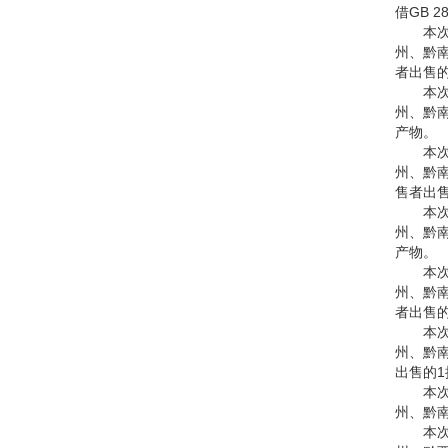
借GB 
本次共
州、黔南
者出售
本次共
州、黔南
产物。
本次共
州、黔南
售者出售
本次共
州、黔南
产物。
本次共
州、黔南
者出售的
本次共
州、黔南
出售的1
本次共
州、黔南
本次共