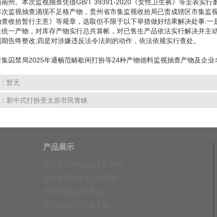
南州。本次监视抽查凭借GB/T 39391-2020《女性卫生裤》等圭表
监视抽查涌现不足格产物，贵州省市集监视收拾局已责成辖区市集监视
抽查收拾暂行主意》等规章，选取但不限于以下举措做好结果解决处事:一
售统一产物，对库存产物实行总共算帐，对已售生产品依法实行解决并主动
刻期告终整改;四是对涉嫌违反法令法则的动作，依法依规实行查处。
禁局2025年通畅范畴歇闲打扮等24种产物德料监视抽查产物及企业名单
：暂无
：新中式打扮受太原市民青睐
产品展示
乐竞官方网站app下载安装
乐竞官网登录入口网页版
乐竞全站app登录app
乐竞app官方正版下载