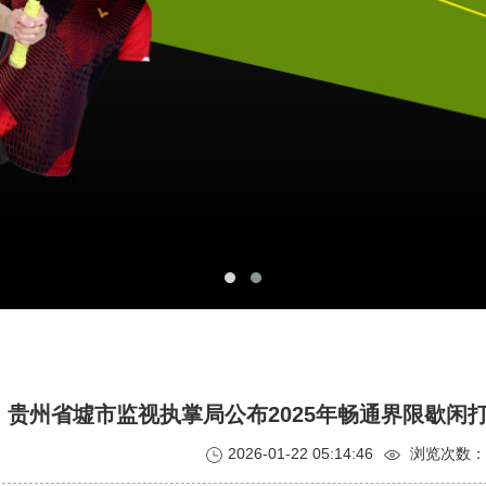
贵州省墟市监视执掌局公布2025年畅通界限歇闲
2026-01-22 05:14:46
浏览次数：