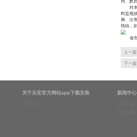
州、黔西
对本次
料监视
褥、出
情由，
省市集囚
上一篇
下一篇
关于乐竞官方网站app下载安装
新闻中心
公司简介
公司新闻
行业新闻