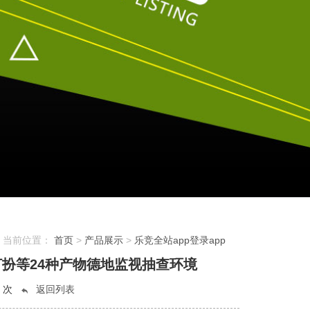
当前位置：
首页
>
产品展示
>
乐竞全站app登录app
打扮等24种产物德地监视抽查环境
次
返回列表