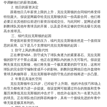
夺调解他们的薪资战略。
2. 他日的薪资决定
跟着他日几年薪资上限的上升，克拉克斯顿的合同续约将变得
特别庞大。假设篮网裁夺给克拉克斯顿供应一份高薪合同，他们将
必要正在其他职位前进行薪资压缩或交往。与此同时，篮网还必要
斟酌球队其他年青球员的开展，以及是否有足够的空间去吸引其他
高水准球员。
三、续约克拉克斯顿的起因
即使面对薪资空间的压力，续约克拉克斯顿依然是一个值得深
思的采用。以下是几个支撑续约克拉克斯顿的起因：
1. 防守上风的弗成取代性
正在摩登NBA，防守成为了球队角逐力的紧要基石。克拉克斯
顿的防守才干禁止疏漏，他正在篮网队内的效力无可取代。假设篮
网失落克拉克斯顿，他们将失落一个极其紧要的防守支柱，这将对
球队的完全防守编制变成不小的影响。斟酌到篮网他日也许盘绕年
青球员构修阵容，克拉克斯顿举动防守焦点的价钱将进一步凸显。
2. 年青且具滋长空间
克拉克斯顿年仅25岁，已经处于上升期。他的冲击技巧和场上
向导力都有潜力进一步提拔。假设篮网可能通过符合的熬炼和竞争
履历来降低克拉克斯顿的冲击才干，他也许会滋长为一名更为总共
的球员。正在球队他日的阵容构修中，具有一个接续先进的年青中
锋无疑是极其有利的。