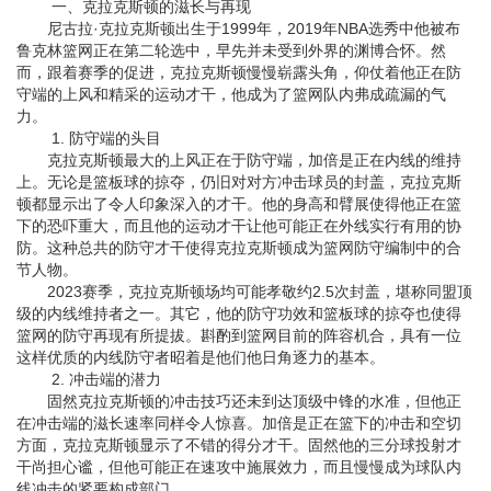
一、克拉克斯顿的滋长与再现
尼古拉·克拉克斯顿出生于1999年，2019年NBA选秀中他被布
鲁克林篮网正在第二轮选中，早先并未受到外界的渊博合怀。然
而，跟着赛季的促进，克拉克斯顿慢慢崭露头角，仰仗着他正在防
守端的上风和精采的运动才干，他成为了篮网队内弗成疏漏的气
力。
1. 防守端的头目
克拉克斯顿最大的上风正在于防守端，加倍是正在内线的维持
上。无论是篮板球的掠夺，仍旧对对方冲击球员的封盖，克拉克斯
顿都显示出了令人印象深入的才干。他的身高和臂展使得他正在篮
下的恐吓重大，而且他的运动才干让他可能正在外线实行有用的协
防。这种总共的防守才干使得克拉克斯顿成为篮网防守编制中的合
节人物。
2023赛季，克拉克斯顿场均可能孝敬约2.5次封盖，堪称同盟顶
级的内线维持者之一。其它，他的防守功效和篮板球的掠夺也使得
篮网的防守再现有所提拔。斟酌到篮网目前的阵容机合，具有一位
这样优质的内线防守者昭着是他们他日角逐力的基本。
2. 冲击端的潜力
固然克拉克斯顿的冲击技巧还未到达顶级中锋的水准，但他正
在冲击端的滋长速率同样令人惊喜。加倍是正在篮下的冲击和空切
方面，克拉克斯顿显示了不错的得分才干。固然他的三分球投射才
干尚担心谧，但他可能正在速攻中施展效力，而且慢慢成为球队内
线冲击的紧要构成部门。